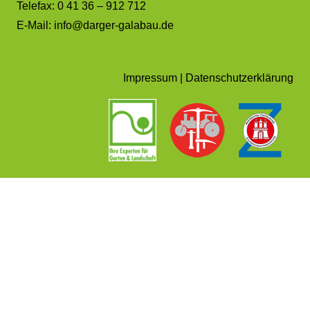
Telefax: 0 41 36 – 912 712
E-Mail:
info@darger-galabau.de
Impressum
|
Datenschutzerklärung