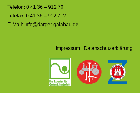
Telefon: 0 41 36 – 912 70
Telefax: 0 41 36 – 912 712
E-Mail:
info@darger-galabau.de
Impressum
|
Datenschutzerklärung